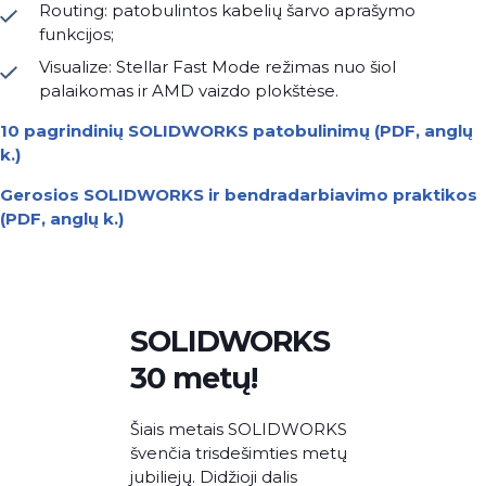
Routing: patobulintos kabelių šarvo aprašymo
funkcijos;
Visualize: Stellar Fast Mode režimas nuo šiol
palaikomas ir AMD vaizdo plokštėse.
10 pagrindinių SOLIDWORKS patobulinimų (PDF, anglų
k.)
Gerosios SOLIDWORKS ir bendradarbiavimo praktikos
(PDF, anglų k.)
Electrical
SOLIDWORKS
SOLIDWORKS
SOLIDWORKS
Draftsight
Schematics
PLM
PDM
Simulation
SOLIDWORKS
30 metų!
Šiais metais SOLIDWORKS
švenčia trisdešimties metų
jubiliejų. Didžioji dalis