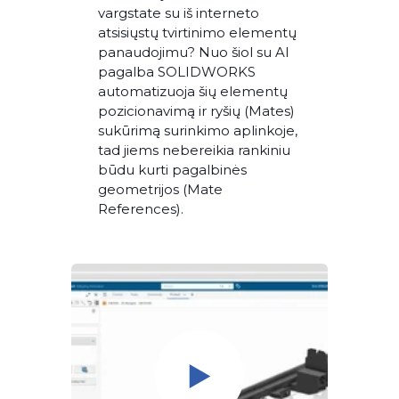
vargstate su iš interneto
atsisiųstų tvirtinimo elementų
panaudojimu? Nuo šiol su AI
pagalba SOLIDWORKS
automatizuoja šių elementų
pozicionavimą ir ryšių (Mates)
sukūrimą surinkimo aplinkoje,
tad jiems nebereikia rankiniu
būdu kurti pagalbinės
geometrijos (Mate
References).