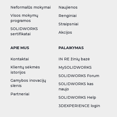
plonasienių
objektų
Neformalūs mokymai
Naujienos
Nuo šiol
Visos mokymų
Renginiai
plonasieniams/kiautiniams
programos
Straipsniai
(Shell) tipo elementams
SOLIDWORKS
galima priskirti išdalintą
Akcijos
sertifikatai
jėgą ant briaunos, ne tik
paviršiaus.
APIE MUS
PALAIKYMAS
O taip pat:
Kontaktai
IN RE žinių bazė
Klientų sėkmės
MySOLIDWORKS
Simulation: iki 28% pagreitinti skaičiavimai
istorijos
tvirtinimo elementams;
SOLIDWORKS Forum
Gamybos inovacijų
Plastics Simulation: pakavimo simuliacija
SOLIDWORKS kas
slėnis
dabar suteikia papildomus parametrus
naujo
termosetinėms medžiagoms;
Partneriai
SOLIDWORKS Help
Flow Simulation: leidžia suskaičiuoti bendrą
3DEXPERIENCE login
energijos šaltinių galią;
Flow Simulation: dabar galima lentelėse