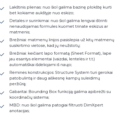
Lakštinis plienas: nuo šiol galima bazinę plokštę kurti
bet kokiame aukštyje nuo eskizo;
Detalės ir surinkimai: nuo šiol galima lengvai ištrinti
nenaudojamas formules kuomet trinate eskizus ar
matmenis;
Brėžiniai: matmenų linijos pasislepia už kitų matmenų
susikirtimo vietose, kad jų neužstotų;
Brėžiniai: keičiant lapo formatą (Sheet Format), lape
jau esantys elementai (vaizdai, lentelės ir t.t.)
automatiškai išdėliojami iš naujo;
Rėminės konstrukcijos: Structure System turi gerokai
patobulintą ir daug aiškesnę kampų suleidimų
peržiūrą;
Gabaritai: Bounding Box funkciją galima apibrėžti su
koordinačių sistema;
MBD: nuo šiol galima patogiai filtruoti DimXpert
anotacijas;